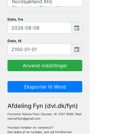
Dato, fra
event
Dato, til
event
Anvend indstillinger
Eksporter til Word
Afdeling Fyn (dvl.dk/fyn)
Formand: Nanna Floor Clausen, tlf. 2327 8584. Mail:
nannafloor@gmail.com.
Hvordan forløber en vandretur?
Den ledes af en turleder, som på forhånd har