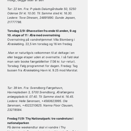
muligt, begge sider af åen
Tur: 22 km. Fra: P-plads Dalumgårdsalle 50, 5250
Odense SV kl. 10.00. Til: Samme sted kl. 16.30.
Ledere: Tove Dinesen, 24891890. Gunde Jepsen,
21777798.
Torsdag 3/9: Øhavsstien fra ende til anden, 9.og
10. etape af 11 : Ærø med overnatning
Overnatning på vandrehjemmet Villa Blomberg i
Ærøskøbing. 22,5 km torsdag og 16 km fredag
.Man er naturligvis velkommen til at deltage i en
eller begge etaper uden at overnatte. I så fald skal
man selv booke færgebilletter (136 kr. tur-retur).
Torsdag: Følg programmet for dagen. Fredag: Tag
bussen fra Ærøskøbing Havn kl. 9.25 mod Marstal.
Tur: 39 km. Fra: Svendborg Færgehavn,
Havnepladsen 3, 5700 Svendborg, Ærøfærgens
anlægsplads kl. 07.40. Til: Samme sted kl. 16.45.
Ledere: Helle Sørensen, +4560623995. Ole
Sørensen, +4522210625. Nanna Floor Clausen,
23278584.
Fredag 11/9: Thy Nationalpark: tre vandreture i
nationalparken
På denne weekendtur skal vi vandre i Thy