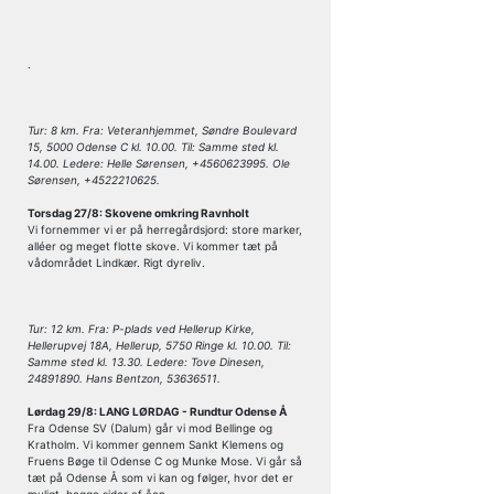
.
Tur: 8 km. Fra: Veteranhjemmet, Søndre Boulevard
15, 5000 Odense C kl. 10.00. Til: Samme sted kl.
14.00. Ledere: Helle Sørensen, +4560623995. Ole
Sørensen, +4522210625.
Torsdag 27/8: Skovene omkring Ravnholt
Vi fornemmer vi er på herregårdsjord: store marker,
alléer og meget flotte skove. Vi kommer tæt på
vådområdet Lindkær. Rigt dyreliv.
Tur: 12 km. Fra: P-plads ved Hellerup Kirke,
Hellerupvej 18A, Hellerup, 5750 Ringe kl. 10.00. Til:
Samme sted kl. 13.30. Ledere: Tove Dinesen,
24891890. Hans Bentzon, 53636511.
Lørdag 29/8: LANG LØRDAG - Rundtur Odense Å
Fra Odense SV (Dalum) går vi mod Bellinge og
Kratholm. Vi kommer gennem Sankt Klemens og
Fruens Bøge til Odense C og Munke Mose. Vi går så
tæt på Odense Å som vi kan og følger, hvor det er