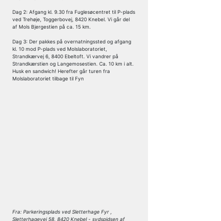
Dag 2: Afgang kl. 9.30 fra Fuglesøcentret til P-plads
ved Trehøje, Toggerbovej, 8420 Knebel. Vi går del
af Mols Bjergestien på ca. 15 km.
Dag 3: Der pakkes på overnatningssted og afgang
kl. 10 mod P-plads ved Molslaboratoriet,
Strandkærvej 6, 8400 Ebeltoft. Vi vandrer på
Strandkærstien og Langemosestien. Ca. 10 km i alt.
Husk en sandwich! Herefter går turen fra
Molslaboratoriet tilbage til Fyn
Fra: Parkeringsplads ved Sletterhage Fyr ,
Sletterhagevej 58, 8420 Knebel - sydspidsen af