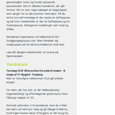
gennemgået ruten og fundet passende
pausesteder. Det er således turlederen, der går
forrest. Der er som regel udpeget en bagstopper,
som sørger for at alle kommer med hjem. På de
korte ture på hverdage er der typisk en kaffepause,
og på ture i weekenden er der en kaffepause og en
frokostpause. Deltagerne medbringer selv mad og
drikke.
Samkørsel organiseres via fællesmail til dvl-
fyn@googlegroups.com. Man tilmelder sig
mailgruppen på dvl.dk/fyn/medlem/e-mail-liste.
Læs lidt længere beskrivelser af turene på
hjemmesiden.
Vandreture
Torsdag 13/8: Øhavsstien fra ende til anden - 8.
etape af 11: Nygård - Faaborg
Man er naturligvis velkommen til at gå enkelte
etaper.
For dem, der har lyst, er der fællesspisning
(egenbetaling) og efterfølgende gratis bytur med
Fåborgs vægter kl. 20.
Normalt opfordrer vi til samkørsel, men da vi ikke
kan køre ud med bus i dag og gå tilbage til bilerne,
fordi ingen busser kører til Nygård, er der brug for,