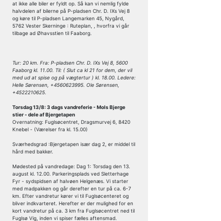
at ikke alle biler er fyldt op. Så kan vi nemlig fylde
halvdelen af bilerne på P-pladsen Chr. D. IXs Vej 8
og køre til P-pladsen Langemarken 45, Nygård,
5762 Vester Skerninge : Ruteplan, , hvorfra vi går
tilbage ad Øhavsstien til Faaborg.
Tur: 20 km. Fra: P-pladsen Chr. D. IXs Vej 8, 5600
Faaborg kl. 11.00. Til: ( Slut ca kl 21 for dem, der vil
med ud at spise og på vægtertur ) kl. 18.00. Ledere:
Helle Sørensen, +4560623995. Ole Sørensen,
+4522210625.
Torsdag 13/8: 3 dags vandreferie - Mols Bjerge
stier - dele af Bjergetapen
Overnatning: Fuglsøcentret, Dragsmurvej 6, 8420
Knebel - (Værelser fra kl. 15.00)
Sværhedsgrad :Bjergetapen især dag 2, er middel til
hård med bakker.
Mødested på vandredage: Dag 1: Torsdag den 13.
august kl. 12.00. Parkeringsplads ved Sletterhage
Fyr - sydspidsen af halvøen Helgenæs. Vi starter
med madpakken og går derefter en tur på ca. 6-7
km. Efter vandretur kører vi til Fuglsøcenteret og
bliver indkvarteret. Herefter er der mulighed for en
kort vandretur på ca. 3 km fra Fuglsøcentret ned til
Fuglsø Vig, inden vi spiser fælles aftensmad.