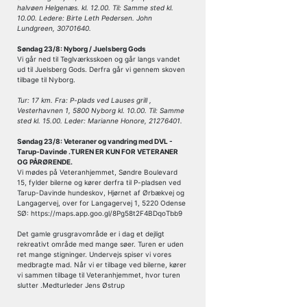
halvøen Helgenæs. kl. 12.00. Til: Samme sted kl.
10.00. Ledere: Birte Leth Pedersen. John
Lundgreen, 30701640.
Søndag 23/8: Nyborg / Juelsberg Gods
Vi går ned til Teglværksskoen og går langs vandet
ud til Juelsberg Gods. Derfra går vi gennem skoven
tilbage til Nyborg.
Tur: 17 km. Fra: P-plads ved Lauses grill ,
Vesterhavnen 1, 5800 Nyborg kl. 10.00. Til: Samme
sted kl. 15.00. Leder: Marianne Honore, 21276401.
Søndag 23/8: Veteraner og vandring med DVL -
Tarup-Davinde .TUREN ER KUN FOR VETERANER
OG PÅRØRENDE.
Vi mødes på Veteranhjemmet, Søndre Boulevard
15, fylder bilerne og kører derfra til P-pladsen ved
Tarup-Davinde hundeskov, Hjørnet af Ørbækvej og
Langagervej, over for Langagervej 1, 5220 Odense
SØ: https://maps.app.goo.gl/8Pg58t2F4BDqoTbb9
Det gamle grusgravområde er i dag et dejligt
rekreativt område med mange søer. Turen er uden
ret mange stigninger. Undervejs spiser vi vores
medbragte mad. Når vi er tilbage ved bilerne, kører
vi sammen tilbage til Veteranhjemmet, hvor turen
slutter .Medturleder Jens Østrup